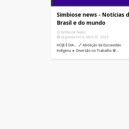
Simbiose news - Notícias 
Brasil e do mundo
Simbiose News
Segunda-Feira, Abril 01, 2024
HOJE É DIA... 🔗 Abolição da Escravidão
Indígena 🔸 Diversão no Trabalho 💀…