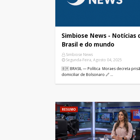
Simbiose News - Notícias 
Brasil e do mundo
Simbiose News
Segunda-Feira, Agosto 04, 2025
🇧🇷 BRASIL — Política Moraes decreta pris
domiciliar de Bolsonaro 🔗 …
RESUMO