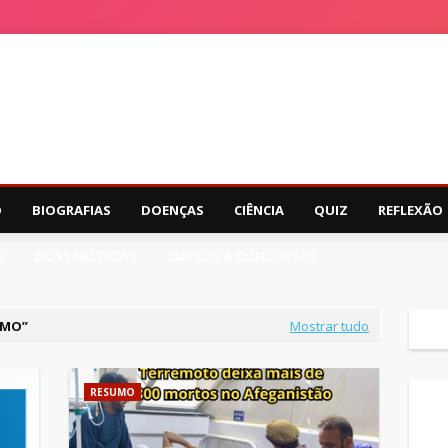
O
BIOGRAFIAS
DOENÇAS
CIÊNCIA
QUIZ
REFLEXÃO
A
BOAS NOTÍCIAS
CURSOS & CONCURSOS
UMO
Mostrar tudo
RESUMO