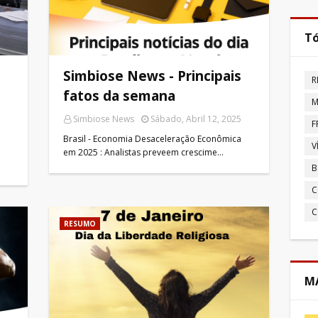
Tó
Simbiose News - Principais
R
fatos da semana
M
Simbiose News
Sábado, Abril 12, 2025
F
Brasil - Economia Desaceleração Econômica
V
em 2025 : Analistas preveem crescime…
B
C
C
RESUMO
MA