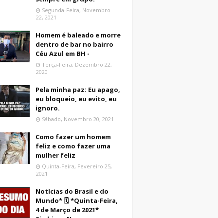
Segunda-Feira, Novembro
22, 2021
Homem é baleado e morre
dentro de bar no bairro
Céu Azul em BH -
Terça-Feira, Dezembro 22,
2020
Pela minha paz: Eu apago,
eu bloqueio, eu evito, eu
ignoro.
Sábado, Novembro 20, 2021
Como fazer um homem
feliz e como fazer uma
mulher feliz
Quinta-Feira, Fevereiro 25,
2021
Notícias do Brasil e do
Mundo* 🗓 *Quinta-Feira,
4 de Março de 2021*