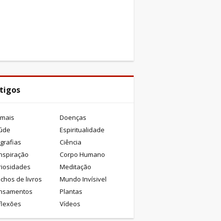
tigos
imais
Doenças
úde
Espiritualidade
grafias
Ciência
nspiração
Corpo Humano
riosidades
Meditação
chos de livros
Mundo Invísivel
nsamentos
Plantas
flexões
Vídeos