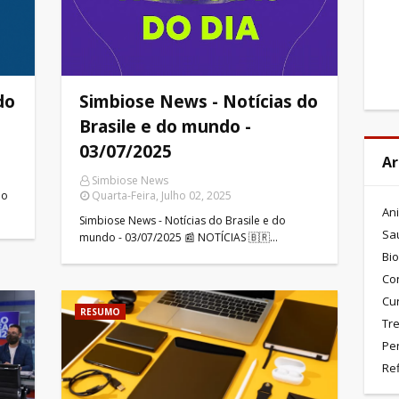
do
Simbiose News - Notícias do
Brasile e do mundo -
03/07/2025
Ar
Simbiose News
ão
Quarta-Feira, Julho 02, 2025
An
Simbiose News - Notícias do Brasile e do
Sa
mundo - 03/07/2025 📰 NOTÍCIAS 🇧🇷…
Bio
Co
Cu
RESUMO
Tre
Pe
Re