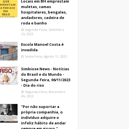
Locais em BH emprestam
muletas, camas
hospitalares, bengalas,
andadores, cadeira de
roda e banho
Segunda-Feira, Setembro
25, 2023
Escola Manoel Costa é
invadida
Sexta-Feira, Agosto 11, 2023
Simbiose News - Notícias
do Brasil e do Mundo -
Segunda-feira, 06/11/2023
- Dia do riso
Segunda-Feira, Novembro
06, 2023
"Por não suportar a
própria companhia, o
indivíduo adquire o
infeliz hábito de andar
sempre em grupo."