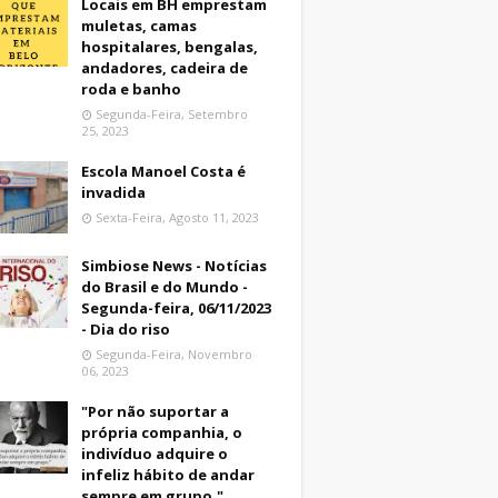
Locais em BH emprestam
muletas, camas
hospitalares, bengalas,
andadores, cadeira de
roda e banho
Segunda-Feira, Setembro
25, 2023
Escola Manoel Costa é
invadida
Sexta-Feira, Agosto 11, 2023
Simbiose News - Notícias
do Brasil e do Mundo -
Segunda-feira, 06/11/2023
- Dia do riso
Segunda-Feira, Novembro
06, 2023
"Por não suportar a
própria companhia, o
indivíduo adquire o
infeliz hábito de andar
sempre em grupo."