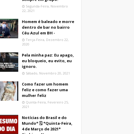
Segunda-Feira, Novembro
22, 2021
Homem é baleado e morre
dentro de bar no bairro
Céu Azul em BH -
Terça-Feira, Dezembro 22,
2020
Pela minha paz: Eu apago,
eu bloqueio, eu evito, eu
ignoro.
Sábado, Novembro 20, 2021
Como fazer um homem
feliz e como fazer uma
mulher feliz
Quinta-Feira, Fevereiro 25,
2021
Notícias do Brasil e do
Mundo* 🗓 *Quinta-Feira,
4 de Março de 2021*