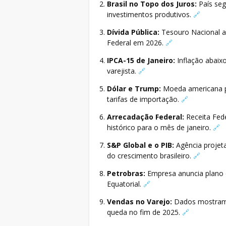
Brasil no Topo dos Juros:
País seg
investimentos produtivos.
🔗
Dívida Pública:
Tesouro Nacional ale
Federal em 2026.
🔗
IPCA-15 de Janeiro:
Inflação abaix
varejista.
🔗
Dólar e Trump:
Moeda americana pr
tarifas de importação.
🔗
Arrecadação Federal:
Receita Fede
histórico para o mês de janeiro.
🔗
S&P Global e o PIB:
Agência projeta
do crescimento brasileiro.
🔗
Petrobras:
Empresa anuncia plano 
Equatorial.
🔗
Vendas no Varejo:
Dados mostram 
queda no fim de 2025.
🔗