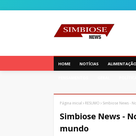
HOME
NOTÍCIAS
ALIMENTAÇÃ
PENSAMENTOS
GERAL
POLÍTIC
Página inicial
RESUMO
Simbiose News - No
Simbiose News - Not
mundo