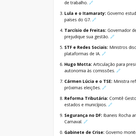
de trabalho.
🔗
Lula e o Itamaraty:
Governo estuda
países do G7.
🔗
Tarcísio de Freitas:
Governador de
prejudique sua gestão.
🔗
STF e Redes Sociais:
Ministros dis
plataformas de IA.
🔗
Hugo Motta:
Articulação para pres
autonomia às comissões.
🔗
Cármen Lúcia e o TSE:
Ministra re
próximas eleições.
🔗
Reforma Tributária:
Comitê Gestor
estados e municípios.
🔗
Segurança no DF:
Ibaneis Rocha an
Carnaval.
🔗
Gabinete de Crise:
Governo monito