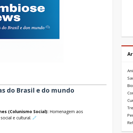
Ar
An
Sa
Bio
as do Brasil e do mundo
Co
Cu
Tre
mes (Colunismo Social):
Homenagem aos
Pe
ocial e cultural.
🔗
Re