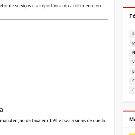
etor de serviços e a importância do acolhimento no
Tó
R
M
F
V
B
C
C
ra
MA
manutenção da taxa em 15% e busca sinais de queda