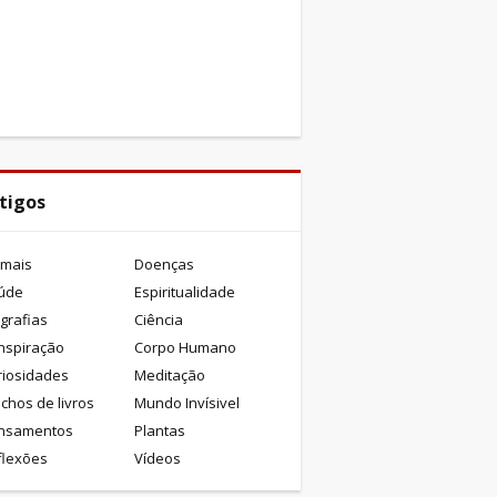
tigos
imais
Doenças
úde
Espiritualidade
grafias
Ciência
nspiração
Corpo Humano
riosidades
Meditação
chos de livros
Mundo Invísivel
nsamentos
Plantas
flexões
Vídeos