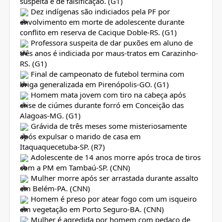
suspeita é de falsificação. (G1)
Dez indígenas são indiciados pela PF por
envolvimento em morte de adolescente durante
conflito em reserva de Cacique Doble-RS. (G1)
Professora suspeita de dar puxões em aluno de
três anos é indiciada por maus-tratos em Carazinho-
RS. (G1)
Final de campeonato de futebol termina com
briga generalizada em Pirenópolis-GO. (G1)
Homem mata jovem com tiro na cabeça após
crise de ciúmes durante forró em Conceição das
Alagoas-MG. (G1)
Grávida de três meses some misteriosamente
após expulsar o marido de casa em
Itaquaquecetuba-SP. (R7)
Adolescente de 14 anos morre após troca de tiros
com a PM em Tambaú-SP. (CNN)
Mulher morre após ser arrastada durante assalto
em Belém-PA. (CNN)
Homem é preso por atear fogo com um isqueiro
em vegetação em Porto Seguro-BA. (CNN)
Mulher é agredida por homem com pedaço de