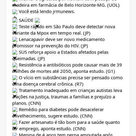
madeira em farmácia de Belo Horizonte-MG. (UOL)
Você está lendo jrmunews.
SAÚDE
Teste rápido em São Paulo deve detectar nova
variante da Mpox em tempo real. (JP)
Lenacapavir deve ser novo medicamento
promissor na prevenção do HIV. (JP)
SUS reforça apoio a Estados afetados pelas
queimadas. (JP)
Resistência a antibióticos pode causar mais de 39
milhões de mortes até 2050, aponta estudo. (G1)
O vício em substâncias precisa ser pensado como
uma doença cerebral crônica. (R7)
Tratamento inadequado em crianças autistas leva
a ações na Justiça, traumas a famílias e prejuízo a
planos. (CNN)
Remédio para diabetes pode desacelerar
envelhecimento, sugere estudo. (CNN)
Fazer artesanato é tão bom para a saúde quanto
ter emprego, aponta estudo. (CNN)
Menina de 4 anos tem perna amputada após