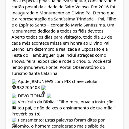
local especial pela sua beleza singular, considerado o
cartão postal da cidade de Salto Veloso. Em 2016 foi
inaugurado o Monumento ao Divino Pai Eterno que
é a representação da Santíssima Trindade – Pai, Filho
e o Espírito Santo – coroando Maria Santíssima. Um
Monumento dedicado a todos os fiéis devotos.
Aberto todos os dias para visitação, todo dia 23 de
cada mês acontece missa em honra ao Divino Pai
Eterno. Em dezembro é realizada a Exposalto e a
Festa do Hambúrguer, que inclui atrações como
shows, feira, exposição e rodeio crioulo. Você está
lendo jrmunews. Fonte: Portal Observatório do
Turismo Santa Catarina
Ajude JRMUNEWS com PIX chave celular
13982205403
DEVOCIONAL
Versículo da Bíblia: "Filho meu, ouve a instrução
de teu pai, e não deixes o ensinamento de tua mãe."
Provérbios 1:8
Pensamento: Estas palavras foram ditas por
Salomão, o homem considerado mais sábio de