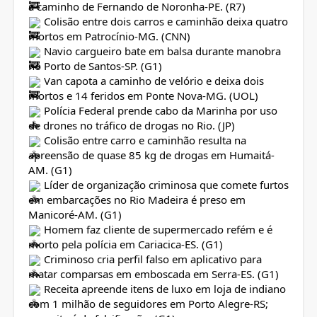
a caminho de Fernando de Noronha-PE. (R7)
Colisão entre dois carros e caminhão deixa quatro
mortos em Patrocínio-MG. (CNN)
Navio cargueiro bate em balsa durante manobra
no Porto de Santos-SP. (G1)
Van capota a caminho de velório e deixa dois
mortos e 14 feridos em Ponte Nova-MG. (UOL)
Polícia Federal prende cabo da Marinha por uso
de drones no tráfico de drogas no Rio. (JP)
Colisão entre carro e caminhão resulta na
apreensão de quase 85 kg de drogas em Humaitá-
AM. (G1)
Líder de organização criminosa que comete furtos
em embarcações no Rio Madeira é preso em
Manicoré-AM. (G1)
Homem faz cliente de supermercado refém e é
morto pela polícia em Cariacica-ES. (G1)
Criminoso cria perfil falso em aplicativo para
matar comparsas em emboscada em Serra-ES. (G1)
Receita apreende itens de luxo em loja de indiano
com 1 milhão de seguidores em Porto Alegre-RS;