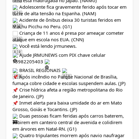
filha esta madrugada no Japão. (NAM0)
Adolescente fica gravemente ferido após tocar em
torre de alta tensão na Espanha. (NAM)
Acidente de ônibus deixa 30 turistas feridos em
Machu Picchu no Peru. (G1)
Criança de 11 anos é presa por ameaçar cometer
ataque em escola nos EUA. (CNN)
Você está lendo jrmunews.
Ajude JRMUNEWS com PIX chave celular
13982205403
BRASIL REGIONAIS
Após incêndio no Parque Nacional de Brasília,
fumaça cobre cidade e escolas suspendem aulas. (JP)
Crise hídrica afeta a região metropolitana do Rio
de Janeiro. (JP)
Inmet alerta para baixa umidade do ar em Mato
Grosso, Goiás e Tocantins. (JP)
Duas pessoas ficam feridas após carros baterem,
subirem em canteiro central de avenida e colidirem
em árvores em Natal-RN. (G1)
Quatro tripulantes morrem após navio naufragar