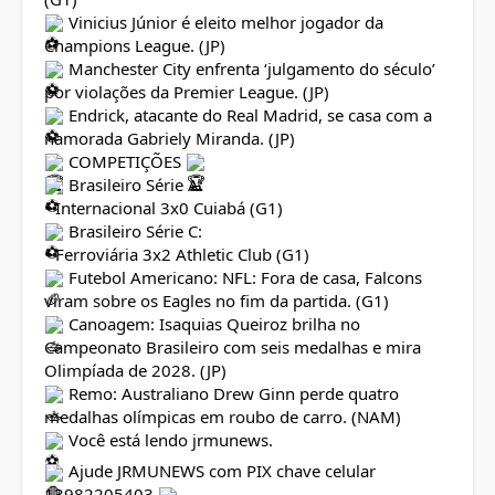
Vinicius Júnior é eleito melhor jogador da
Champions League. (JP)
Manchester City enfrenta ‘julgamento do século’
por violações da Premier League. (JP)
Endrick, atacante do Real Madrid, se casa com a
namorada Gabriely Miranda. (JP)
COMPETIÇÕES
Brasileiro Série A:
• Internacional 3x0 Cuiabá (G1)
Brasileiro Série C:
• Ferroviária 3x2 Athletic Club (G1)
Futebol Americano: NFL: Fora de casa, Falcons
viram sobre os Eagles no fim da partida. (G1)
Canoagem: Isaquias Queiroz brilha no
Campeonato Brasileiro com seis medalhas e mira
Olimpíada de 2028. (JP)
Remo: Australiano Drew Ginn perde quatro
medalhas olímpicas em roubo de carro. (NAM)
Você está lendo jrmunews.
Ajude JRMUNEWS com PIX chave celular
13982205403