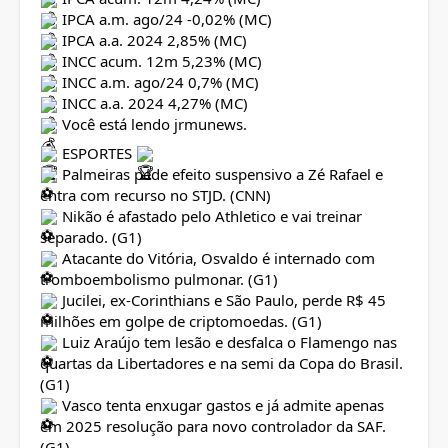
IPCA a.m. ago/24 -0,02% (MC)
IPCA a.a. 2024 2,85% (MC)
INCC acum. 12m 5,23% (MC)
INCC a.m. ago/24 0,7% (MC)
INCC a.a. 2024 4,27% (MC)
Você está lendo jrmunews.
ESPORTES
Palmeiras pede efeito suspensivo a Zé Rafael e
entra com recurso no STJD. (CNN)
Nikão é afastado pelo Athletico e vai treinar
separado. (G1)
Atacante do Vitória, Osvaldo é internado com
tromboembolismo pulmonar. (G1)
Jucilei, ex-Corinthians e São Paulo, perde R$ 45
milhões em golpe de criptomoedas. (G1)
Luiz Araújo tem lesão e desfalca o Flamengo nas
quartas da Libertadores e na semi da Copa do Brasil.
(G1)
Vasco tenta enxugar gastos e já admite apenas
em 2025 resolução para novo controlador da SAF.
(G1)