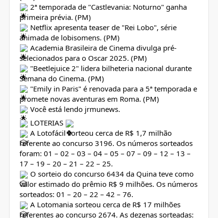
2ª temporada de "Castlevania: Noturno" ganha
primeira prévia. (PM)
Netflix apresenta teaser de "Rei Lobo", série
animada de lobisomens. (PM)
Academia Brasileira de Cinema divulga pré-
selecionados para o Oscar 2025. (PM)
"Beetlejuice 2" lidera bilheteria nacional durante
Semana do Cinema. (PM)
"Emily in Paris" é renovada para a 5ª temporada e
promete novas aventuras em Roma. (PM)
Você está lendo jrmunews.
LOTERIAS
A Lotofácil sorteou cerca de R$ 1,7 milhão
referente ao concurso 3196. Os números sorteados
foram: 01 – 02 – 03 – 04 – 05 – 07 – 09 – 12 – 13 –
17 – 19 – 20 – 21 – 22 – 25.
O sorteio do concurso 6434 da Quina teve como
valor estimado do prêmio R$ 9 milhões. Os números
sorteados: 01 – 20 – 22 – 42 – 76.
A Lotomania sorteou cerca de R$ 17 milhões
referentes ao concurso 2674. As dezenas sorteadas: