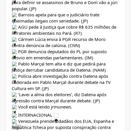
para definir se assassinos de Bruno e Dom vão a júri
popular. (JP)
Barroso apela para que o Judiciário trate
queimadas ilegais com seriedade. (JP)
AGU pede à Justiça que cobre R$ 635 milhões de
infratores ambientais no Pará. (R7)
Cármen Lúcia envia à PGR recurso de Moro
contra denúncia de calúnia. (CNN)
PGR denuncia deputados do PL por suposto
desvio em emendas parlamentares. (IM)
Pablo Marçal tem alta e diz que pedirá para
Justiça derrubar candidatura de Datena. (NAM)
Polícia abre investigação contra Datena após
cadeirada em Pablo Marçal durante debate na TV
Cultura em SP. (JP)
‘Lavei a alma dos eleitores’, diz Datena após
agressão contra Marçal durante debate. (JP)
Você está lendo jrmunews.
INTERNACIONAL
Venezuela prende cidadãos dos EUA, Espanha e
República Tcheca por suposta conspiração contra