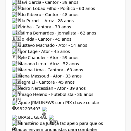
Davi Garcia - Cantor - 39 anos
Edison Lobão Filho - Político - 60 anos
Edu Ribeiro - Cantor - 48 anos
Ella Purnell - Atriz - 28 anos
Evinha - Cantora - 73 anos
Fátima Bernardes - Jornalista - 62 anos
Flo Rida - Cantor - 45 anos
Gustavo Machado - Ator - 51 anos
Igor Lage - Ator - 45 anos
Kyle Chandler - Ator - 59 anos
Mariana Lima - Atriz - 52 anos
Marina Lima - Cantora - 69 anos
Mena Massoud - Ator - 33 anos
Negra Li - Cantora - 45 anos
Pedro Nercessian - Ator - 39 anos
Thiago Heleno - Futebolista - 36 anos
Ajude JRMUNEWS com PIX chave celular
13982205403
BRASIL GERAL
Ministério da Justiça faz apelo para que os
Estados enviem brigadistas para combater