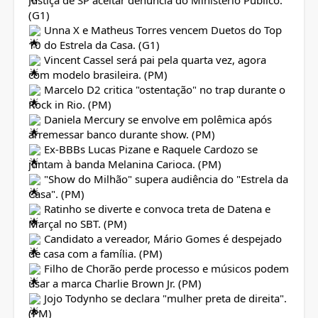
(G1)
Unna X e Matheus Torres vencem Duetos do Top
10 do Estrela da Casa. (G1)
Vincent Cassel será pai pela quarta vez, agora
com modelo brasileira. (PM)
Marcelo D2 critica "ostentação" no trap durante o
Rock in Rio. (PM)
Daniela Mercury se envolve em polêmica após
arremessar banco durante show. (PM)
Ex-BBBs Lucas Pizane e Raquele Cardozo se
juntam à banda Melanina Carioca. (PM)
"Show do Milhão" supera audiência do "Estrela da
Casa". (PM)
Ratinho se diverte e convoca treta de Datena e
Marçal no SBT. (PM)
Candidato a vereador, Mário Gomes é despejado
de casa com a família. (PM)
Filho de Chorão perde processo e músicos podem
usar a marca Charlie Brown Jr. (PM)
Jojo Todynho se declara "mulher preta de direita".
(PM)