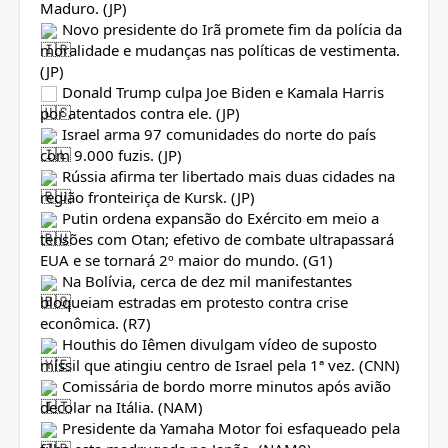
Maduro. (JP)
Novo presidente do Irã promete fim da polícia da
moralidade e mudanças nas políticas de vestimenta.
(JP)
Donald Trump culpa Joe Biden e Kamala Harris
por atentados contra ele. (JP)
Israel arma 97 comunidades do norte do país
com 9.000 fuzis. (JP)
Rússia afirma ter libertado mais duas cidades na
região fronteiriça de Kursk. (JP)
Putin ordena expansão do Exército em meio a
tensões com Otan; efetivo de combate ultrapassará
EUA e se tornará 2º maior do mundo. (G1)
Na Bolívia, cerca de dez mil manifestantes
bloqueiam estradas em protesto contra crise
econômica. (R7)
Houthis do Iêmen divulgam vídeo de suposto
míssil que atingiu centro de Israel pela 1ª vez. (CNN)
Comissária de bordo morre minutos após avião
decolar na Itália. (NAM)
Presidente da Yamaha Motor foi esfaqueado pela