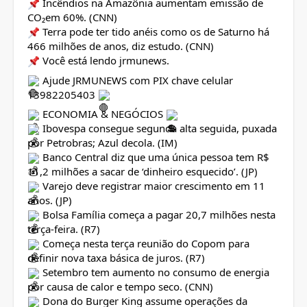
Incêndios na Amazônia aumentam emissão de
CO₂em 60%. (CNN)
Terra pode ter tido anéis como os de Saturno há
466 milhões de anos, diz estudo. (CNN)
Você está lendo jrmunews.
Ajude JRMUNEWS com PIX chave celular
13982205403
ECONOMIA & NEGÓCIOS
Ibovespa consegue segunda alta seguida, puxada
por Petrobras; Azul decola. (IM)
Banco Central diz que uma única pessoa tem R$
11,2 milhões a sacar de ‘dinheiro esquecido’. (JP)
Varejo deve registrar maior crescimento em 11
anos. (JP)
Bolsa Família começa a pagar 20,7 milhões nesta
terça-feira. (R7)
Começa nesta terça reunião do Copom para
definir nova taxa básica de juros. (R7)
Setembro tem aumento no consumo de energia
por causa de calor e tempo seco. (CNN)
Dona do Burger King assume operações da