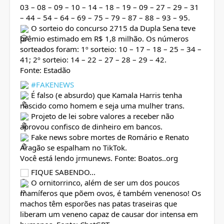
03 – 08 – 09 – 10 – 14 – 18 – 19 – 09 – 27 – 29 – 31
– 44 – 54 – 64 – 69 – 75 – 79 – 87 – 88 – 93 – 95.
O sorteio do concurso 2715 da Dupla Sena teve
prêmio estimado em R$ 1,8 milhão. Os números
sorteados foram: 1º sorteio: 10 – 17 – 18 – 25 – 34 –
41; 2º sorteio: 14 – 22 – 27 – 28 – 29 – 42.
Fonte: Estadão
#FAKENEWS
É falso (e absurdo) que Kamala Harris tenha
nascido como homem e seja uma mulher trans.
Projeto de lei sobre valores a receber não
aprovou confisco de dinheiro em bancos.
Fake news sobre mortes de Romário e Renato
Aragão se espalham no TikTok.
Você está lendo jrmunews. Fonte: Boatos..org
FIQUE SABENDO...
O ornitorrinco, além de ser um dos poucos
mamíferos que põem ovos, é também venenoso! Os
machos têm esporões nas patas traseiras que
liberam um veneno capaz de causar dor intensa em