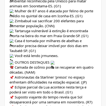
ambiental reconhecida pela Unesco para matar
animais em Sooretama-ES. (G1)
Mulher de 87 anos é atacada por felino de porte
médio no quintal de casa em Iconha-ES. (G1)
Zimbabué vai sacrificar 200 elefantes para
alimentar população. (CNN)
Tartaruga vulnerável à extinção é encontrada
morta na beira do mar em Praia Grande-SP. (G1)
Casa é tomada por milhares de abelhas e
morador precisa deixar imóvel por dois dias em
Taubaté-SP. (G1)
Você está lendo jrmunews.
OUTROS DESTAQUES
Camada de ozônio pode se recuperar em quatro
décadas. (NAM)
Astronautas da Starliner ‘presos’ no espaço
enfrentam dificuldades na estação espacial. (JP)
Eclipse parcial da Lua acontece nesta terça e
poderá ser visto em todo o Brasil. (G1)
Suposto viajante do tempo revela que Sol
desaparecerá por uma semana em novembro. (R7)