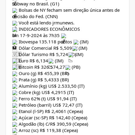
Subway no Brasil. (G1)
Bolsas de NY fecham sem direção única antes de
decisão do Fed. (CNN)
Você está lendo jrmunews.
INDICADORES ECONÔMICOS
Em 17-9-2024 às 7h35
Ibovespa 135.118 pontos
(IM)
Dólar Comercial R$ 5,509
(IM)
Dólar Turismo R$ 5,724
(IM)
Euro R$ 6,134
(IM)
Bitcoin R$ 326.574,27
(PB)
Ouro (g) R$ 455,39 (BR)
Prata (g) R$ 5,4333 (BR)
Alumínio (kg) US$ 2.533,50 (IT)
Cobre (kg) US$ 4,2915 (IT)
Ferro 62% (t) US$ 91,94 (IT)
Petróleo (barril) US$ 72,47 (IT)
Etanol (l-SP) R$ 2,4061 (Cepea)
Açúcar (sc-SP) R$ 142,40 (Cepea)
Algodão (lb) C/R$ 390,59 (Cepea)
Arroz (sc) R$ 119,38 (Cepea)