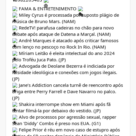
FAMA & ENTRETENIMENTO
Miley Cyrus é processada por suposto plágio de
música de Bruno Mars. (NAM)
RedeTV! parafusa cadeiras no chão para novo
debate após ataque de Datena a Marçal. (NAM)
André Marques é atacado após criticar famosos
com lenço no pescoço no Rock In Rio. (NAM)
Míriam Leitão é eleita intelectual do ano 2024
pelo Troféu Juca Pato. (JP)
Advogada de Deolane Bezerra é indiciada por
falsidade ideológica e conexões com jogos ilegais.
(JP)
Jane’s Addiction cancela turnê de reencontro após
briga entre Perry Farrell e Dave Navarro no palco.
(JP)
Shakira interrompe show em Miami após fã
tentar filmá-la por debaixo do vestido. (JP)
Alvo de processos por agressão sexual, rapper
Sean 'Diddy' Combs é preso nos EUA. (G1)
Felipe Prior é réu em novo caso de estupro após
Justiça de SP aceitar denúncia do Ministério Público.