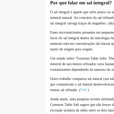
Por que falar em sal integral?
O sal integral é aquele que sofre pouco ou 
mineral natural. Ao contrário do sal refinad
sal integral carrega traços de magnésio, cálc
Esses micronutrientes presentes em pequena
favor do sal integral dentro da nutrologia f
minerais está em concentrações tão baixas q
muito de origem para origem.
Um estudo sobre “Gourmet Table Salts: Th
mineral de sais menos refinados varia bastan
contaminantes dependendo da natureza do sol
Outro trabalho comparou sal natural (sea sal
que consumiram o sal natural desenvolvera
tomou sal refinado. (
PMC
)
Ainda assim, uma pesquisa recente intitula
Common Table Salt
sugere que não houve dif
excreção urinária de sódio entre os dois tipos