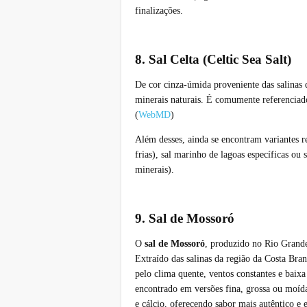
finalizações.
8. Sal Celta (Celtic Sea Salt)
De cor cinza-úmida proveniente das salinas 
minerais naturais. É comumente referenciad
(
WebMD
)
Além desses, ainda se encontram variantes r
frias), sal marinho de lagoas específicas ou 
minerais).
9. Sal de Mossoró
O
sal de Mossoró
, produzido no Rio Grande
Extraído das salinas da região da Costa Bran
pelo clima quente, ventos constantes e baixa
encontrado em versões fina, grossa ou moíd
e cálcio, oferecendo sabor mais autêntico e