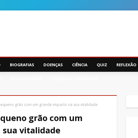
O
BIOGRAFIAS
DOENÇAS
CIÊNCIA
QUIZ
REFLEXÃO
A
BOAS NOTÍCIAS
CURSOS & CONCURSOS
 pequeno grão com um grande impacto na sua vitalidade
pequeno grão com um
 sua vitalidade