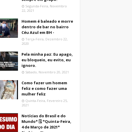
Segunda-Feira, Novembro
22, 2021
Homem é baleado e morre
dentro de bar no bairro
Céu Azul em BH -
Terça-Feira, Dezembro 22,
2020
Pela minha paz: Eu apago,
eu bloqueio, eu evito, eu
ignoro.
Sábado, Novembro 20, 2021
Como fazer um homem
feliz e como fazer uma
mulher feliz
Quinta-Feira, Fevereiro 25,
2021
Notícias do Brasil e do
Mundo* 🗓 *Quinta-Feira,
4 de Março de 2021*