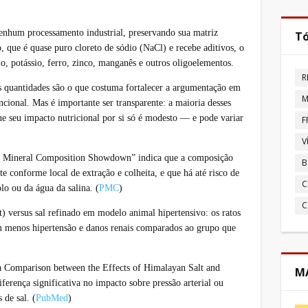
nenhum processamento industrial, preservando sua matriz
Tó
o, que é quase puro cloreto de sódio (NaCl) e recebe aditivos, o
io, potássio, ferro, zinco, manganês e outros oligoelementos.
R
s quantidades são o que costuma fortalecer a argumentação em
M
uncional. Mas é importante ser transparente: a maioria desses
ue seu impacto nutricional por si só é modesto — e pode variar
F
V
e Mineral Composition Showdown” indica que a composição
B
te conforme local de extração e colheita, e que há até risco de
C
o ou da água da salina. (
PMC
)
C
t) versus sal refinado em modelo animal hipertensivo: os ratos
m menos hipertensão e danos renais comparados ao grupo que
da
Comparison between the Effects of Himalayan Salt and
MA
erença significativa no impacto sobre pressão arterial ou
 de sal. (
PubMed
)