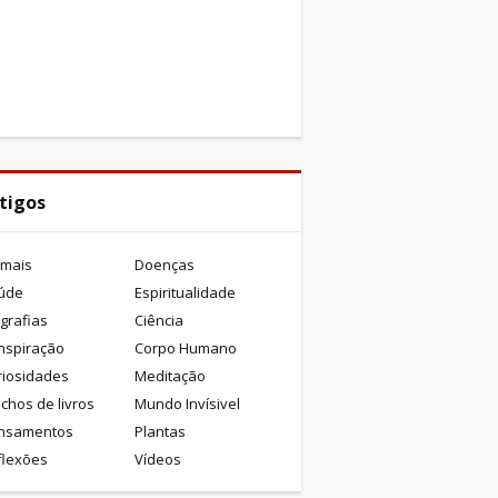
tigos
imais
Doenças
úde
Espiritualidade
grafias
Ciência
nspiração
Corpo Humano
riosidades
Meditação
chos de livros
Mundo Invísivel
nsamentos
Plantas
flexões
Vídeos