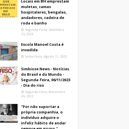
Locais em BH emprestam
muletas, camas
hospitalares, bengalas,
andadores, cadeira de
roda e banho
Segunda-Feira, Setembro
25, 2023
Escola Manoel Costa é
invadida
Sexta-Feira, Agosto 11, 2023
Simbiose News - Notícias
do Brasil e do Mundo -
Segunda-feira, 06/11/2023
- Dia do riso
Segunda-Feira, Novembro
06, 2023
"Por não suportar a
própria companhia, o
indivíduo adquire o
infeliz hábito de andar
sempre em grupo."