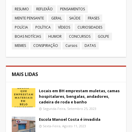
RESUMO
REFLEXÃO
PENSAMENTOS
MENTE PENSANTE
GERAL
SAÚDE
FRASES
POLÍCIA
POLÍTICA
VÍDEOS
CURIOSIDADES
BOAS NOTÍCIAS
HUMOR
CONCURSOS
GOLPE
MEMES
CONSPIRAÇÃO
Cursos
DATAS
MAIS LIDAS
Locais em BH emprestam muletas, camas
hospitalares, bengalas, andadores,
cadeira de roda e banho
Segunda-Feira, Setembro 25, 2023
Escola Manoel Costa é invadida
Sexta-Feira, Agosto 11, 2023