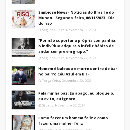
Simbiose News - Notícias do Brasil e do
Mundo - Segunda-feira, 06/11/2023 - Dia
do riso
Segunda-Feira, Novembro 06, 2023
"Por não suportar a própria companhia,
o indivíduo adquire o infeliz hábito de
andar sempre em grupo."
Segunda-Feira, Novembro 22, 2021
Homem é baleado e morre dentro de bar
no bairro Céu Azul em BH -
Terça-Feira, Dezembro 22, 2020
Pela minha paz: Eu apago, eu bloqueio,
eu evito, eu ignoro.
Sábado, Novembro 20, 2021
Como fazer um homem feliz e como
fazer uma mulher feliz
Quinta-Feira, Fevereiro 25, 2021