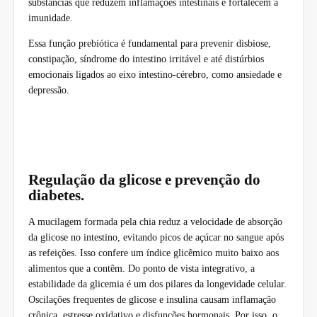
substâncias que reduzem inflamações intestinais e fortalecem a
imunidade.
Essa função prebiótica é fundamental para prevenir disbiose,
constipação, síndrome do intestino irritável e até distúrbios
emocionais ligados ao eixo intestino-cérebro, como ansiedade e
depressão.
Regulação da glicose e prevenção do
diabetes.
A mucilagem formada pela chia reduz a velocidade de absorção
da glicose no intestino, evitando picos de açúcar no sangue após
as refeições. Isso confere um índice glicêmico muito baixo aos
alimentos que a contêm. Do ponto de vista integrativo, a
estabilidade da glicemia é um dos pilares da longevidade celular.
Oscilações frequentes de glicose e insulina causam inflamação
crônica, estresse oxidativo e disfunções hormonais. Por isso, o