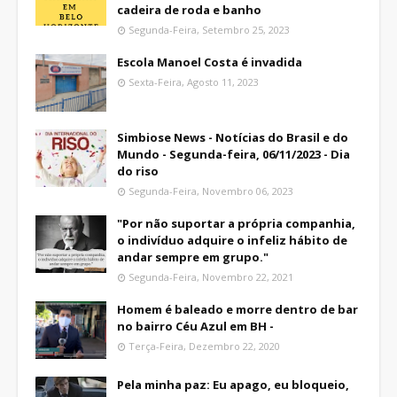
cadeira de roda e banho
Segunda-Feira, Setembro 25, 2023
Escola Manoel Costa é invadida
Sexta-Feira, Agosto 11, 2023
Simbiose News - Notícias do Brasil e do
Mundo - Segunda-feira, 06/11/2023 - Dia
do riso
Segunda-Feira, Novembro 06, 2023
"Por não suportar a própria companhia,
o indivíduo adquire o infeliz hábito de
andar sempre em grupo."
Segunda-Feira, Novembro 22, 2021
Homem é baleado e morre dentro de bar
no bairro Céu Azul em BH -
Terça-Feira, Dezembro 22, 2020
Pela minha paz: Eu apago, eu bloqueio,