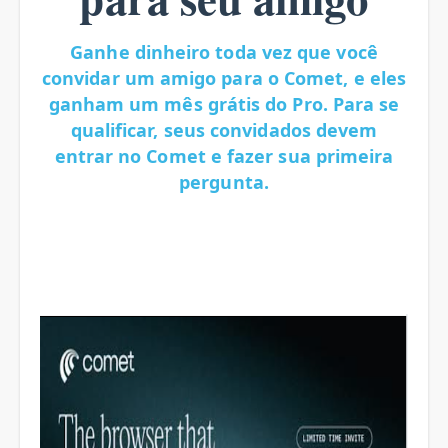
Ganhe dinheiro toda vez que você
convidar um amigo para o Comet, e eles
ganham um mês grátis do Pro. Para se
qualificar, seus convidados devem
entrar no Comet e fazer sua primeira
pergunta.