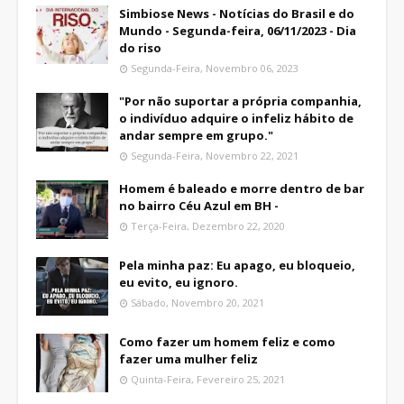
Simbiose News - Notícias do Brasil e do
Mundo - Segunda-feira, 06/11/2023 - Dia
do riso
Segunda-Feira, Novembro 06, 2023
"Por não suportar a própria companhia,
o indivíduo adquire o infeliz hábito de
andar sempre em grupo."
Segunda-Feira, Novembro 22, 2021
Homem é baleado e morre dentro de bar
no bairro Céu Azul em BH -
Terça-Feira, Dezembro 22, 2020
Pela minha paz: Eu apago, eu bloqueio,
eu evito, eu ignoro.
Sábado, Novembro 20, 2021
Como fazer um homem feliz e como
fazer uma mulher feliz
Quinta-Feira, Fevereiro 25, 2021