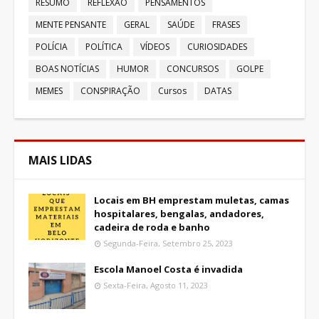
RESUMO
REFLEXÃO
PENSAMENTOS
MENTE PENSANTE
GERAL
SAÚDE
FRASES
POLÍCIA
POLÍTICA
VÍDEOS
CURIOSIDADES
BOAS NOTÍCIAS
HUMOR
CONCURSOS
GOLPE
MEMES
CONSPIRAÇÃO
Cursos
DATAS
MAIS LIDAS
Locais em BH emprestam muletas, camas
hospitalares, bengalas, andadores,
cadeira de roda e banho
Segunda-Feira, Setembro 25, 2023
Escola Manoel Costa é invadida
Sexta-Feira, Agosto 11, 2023