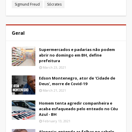
Sigmund Freud
Sócrates
Geral
Supermercados e padarias não podem
abrir no domingo em BH, define
prefeitura
March 23, 2021
Edson Montenegro, ator de 'Cidade de
Deus', morre de Covid-19
March 21, 2021
Homem tenta agredir companheira e
acaba esfaqueado pelo enteado no Céu
Azul - BH
February 13, 2021
Alopecia: entenda as falhas no cabelo