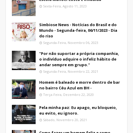
Sexta-Feira, Agosto 11, 2023
Simbiose News - Notícias do Brasil e do
Mundo - Segunda-feira, 06/11/2023 - Dia
do riso
Segunda-Feira, Novembro 06, 2023
"Por não suportar a própria companhia,
o indivíduo adquire o infeliz hábito de
andar sempre em grupo."
Segunda-Feira, Novembro 22, 2021
Homem é baleado e morre dentro de bar
no bairro Céu Azul em BH -
Terça-Feira, Dezembro 22, 2020
Pela minha paz: Eu apago, eu bloqueio,
eu evito, eu ignoro.
Sábado, Novembro 20, 2021
Como fazer um homem feliz e como