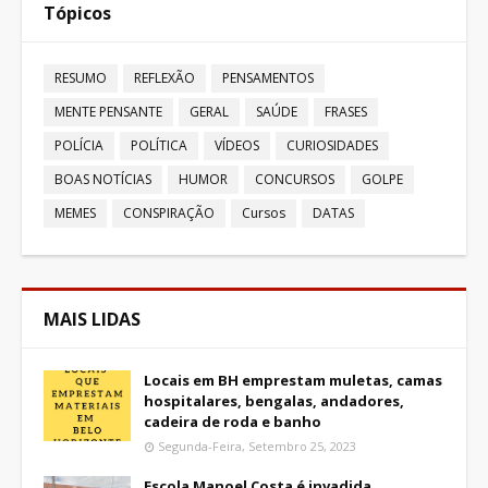
Tópicos
RESUMO
REFLEXÃO
PENSAMENTOS
MENTE PENSANTE
GERAL
SAÚDE
FRASES
POLÍCIA
POLÍTICA
VÍDEOS
CURIOSIDADES
BOAS NOTÍCIAS
HUMOR
CONCURSOS
GOLPE
MEMES
CONSPIRAÇÃO
Cursos
DATAS
MAIS LIDAS
Locais em BH emprestam muletas, camas
hospitalares, bengalas, andadores,
cadeira de roda e banho
Segunda-Feira, Setembro 25, 2023
Escola Manoel Costa é invadida