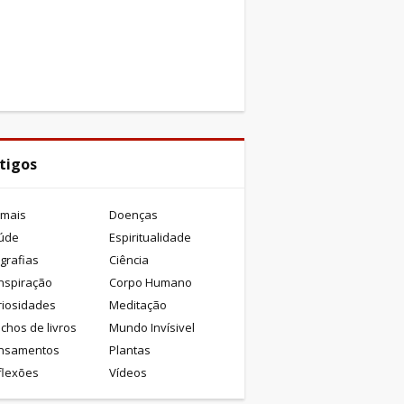
tigos
imais
Doenças
úde
Espiritualidade
grafias
Ciência
nspiração
Corpo Humano
riosidades
Meditação
chos de livros
Mundo Invísivel
nsamentos
Plantas
flexões
Vídeos