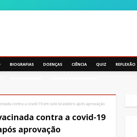
O
BIOGRAFIAS
DOENÇAS
CIÊNCIA
QUIZ
REFLEXÃO
A
BOAS NOTÍCIAS
CURSOS & CONCURSOS
cinada contra a covid-19 em solo brasileiro após aprovação
vacinada contra a covid-19
 após aprovação