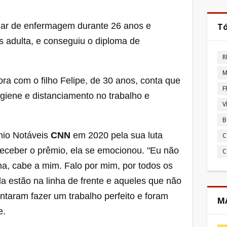
liar de enfermagem durante 26 anos e
Tó
is adulta, e conseguiu o diploma de
R
M
ra com o filho Felipe, de 30 anos, conta que
F
giene e distanciamento no trabalho e
V
B
mio Notáveis
CNN
em 2020 pela sua luta
C
receber o prêmio, ela se emocionou. "Eu não
C
na, cabe a mim. Falo por mim, por todos os
da estão na linha de frente e aqueles que não
ntaram fazer um trabalho perfeito e foram
MA
e.