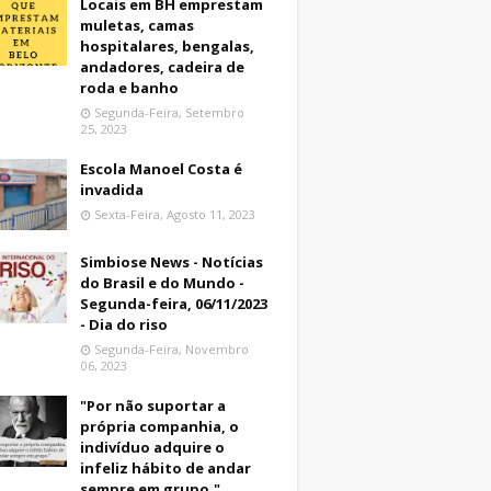
Locais em BH emprestam
muletas, camas
hospitalares, bengalas,
andadores, cadeira de
roda e banho
Segunda-Feira, Setembro
25, 2023
Escola Manoel Costa é
invadida
Sexta-Feira, Agosto 11, 2023
Simbiose News - Notícias
do Brasil e do Mundo -
Segunda-feira, 06/11/2023
- Dia do riso
Segunda-Feira, Novembro
06, 2023
"Por não suportar a
própria companhia, o
indivíduo adquire o
infeliz hábito de andar
sempre em grupo."