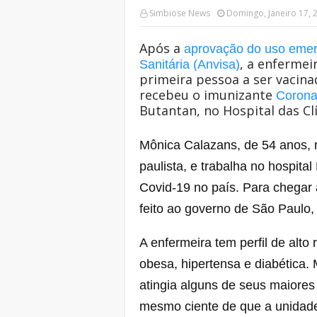
Simbiose News
Domingo, Janeiro 17, 
Após a
aprovação do uso emerg
, a enfermei
Sanitária (Anvisa)
primeira pessoa a ser vacinad
recebeu o imunizante
Corona
Butantan, no Hospital das Cl
Mônica Calazans, de 54 anos, m
paulista, e trabalha no hospita
Covid-19 no país. Para chegar 
feito ao governo de São Paulo,
A enfermeira tem perfil de alto
obesa, hipertensa e diabética
atingia alguns de seus maiores 
mesmo ciente de que a unidade