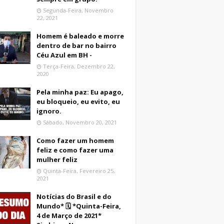
Segunda-Feira, Novembro
22, 2021
Homem é baleado e morre
dentro de bar no bairro
Céu Azul em BH -
Terça-Feira, Dezembro 22,
2020
Pela minha paz: Eu apago,
eu bloqueio, eu evito, eu
ignoro.
Sábado, Novembro 20, 2021
Como fazer um homem
feliz e como fazer uma
mulher feliz
Quinta-Feira, Fevereiro 25,
2021
Notícias do Brasil e do
Mundo* 🗓 *Quinta-Feira,
4 de Março de 2021*