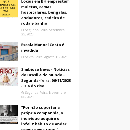
Locais em BH emprestam
muletas, camas
hospitalares, bengalas,
andadores, cadeira de
roda e banho
Segunda-Feira, Setembro
25, 2023
Escola Manoel Costa é
invadida
Sexta-Feira, Agosto 11, 2023
Simbiose News - Notícias
do Brasil e do Mundo -
Segunda-feira, 06/11/2023
- Dia do riso
Segunda-Feira, Novembro
06, 2023
"Por não suportar a
própria companhia, o
indivíduo adquire o
infeliz hábito de andar
sempre em grupo."