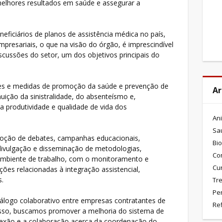
elhores resultados em saúde e assegurar a
eficiários de planos de assistência médica no país,
mpresariais, o que na visão do órgão, é imprescindível
scussões do setor, um dos objetivos principais do
es e medidas de promoção da saúde e prevenção de
Ar
nuição da sinistralidade, do absenteísmo e,
produtividade e qualidade de vida dos
An
Sa
moção de debates, campanhas educacionais,
Bio
 divulgação e disseminação de metodologias,
Co
mbiente de trabalho, com o monitoramento e
Cu
ões relacionadas à integração assistencial,
s.
Tre
Pe
iálogo colaborativo entre empresas contratantes de
Re
isso, buscamos promover a melhoria do sistema de
lexão e a colaboração acerca da coordenação do