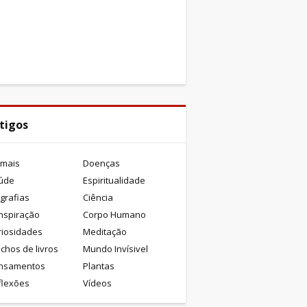
tigos
imais
Doenças
úde
Espiritualidade
grafias
Ciência
nspiração
Corpo Humano
riosidades
Meditação
chos de livros
Mundo Invísivel
nsamentos
Plantas
flexões
Vídeos