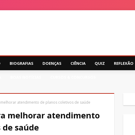
O
BIOGRAFIAS
DOENÇAS
CIÊNCIA
QUIZ
REFLEXÃO
A
BOAS NOTÍCIAS
CURSOS & CONCURSOS
 melhorar atendimento de planos coletivos de saúde
ra melhorar atendimento
s de saúde