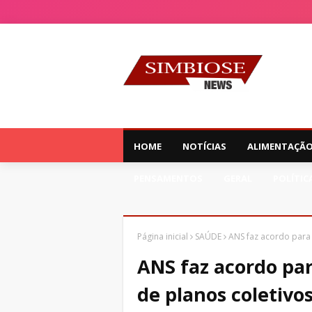
HOME
NOTÍCIAS
ALIMENTAÇÃ
PENSAMENTOS
GERAL
POLÍTIC
Página inicial
SAÚDE
ANS faz acordo para
ANS faz acordo pa
de planos coletivo