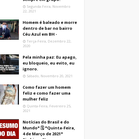
Segunda-Feira, Novembro
22, 2021
Homem é baleado e morre
dentro de bar no bairro
Céu Azul em BH -
Terça-Feira, Dezembro 22,
2020
Pela minha paz: Eu apago,
eu bloqueio, eu evito, eu
ignoro.
Sábado, Novembro 20, 2021
Como fazer um homem
feliz e como fazer uma
mulher feliz
Quinta-Feira, Fevereiro 25,
2021
Notícias do Brasil e do
Mundo* 🗓 *Quinta-Feira,
4 de Março de 2021*