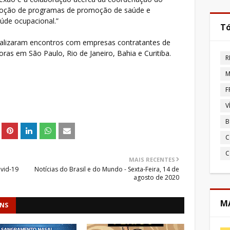
doção de programas de promoção de saúde e
úde ocupacional.”
Tó
ealizaram encontros com empresas contratantes de
ras em São Paulo, Rio de Janeiro, Bahia e Curitiba.
R
M
F
V
B
C
C
MAIS RECENTES
ovid-19
Notícias do Brasil e do Mundo - Sexta-Feira, 14 de
agosto de 2020
MA
ENS