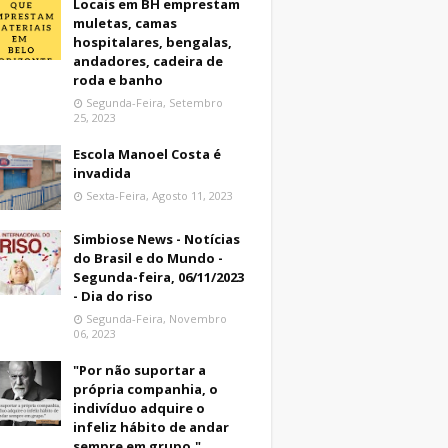
Locais em BH emprestam
muletas, camas
hospitalares, bengalas,
andadores, cadeira de
roda e banho
Segunda-Feira, Setembro
25, 2023
Escola Manoel Costa é
invadida
Sexta-Feira, Agosto 11, 2023
Simbiose News - Notícias
do Brasil e do Mundo -
Segunda-feira, 06/11/2023
- Dia do riso
Segunda-Feira, Novembro
06, 2023
"Por não suportar a
própria companhia, o
indivíduo adquire o
infeliz hábito de andar
sempre em grupo."