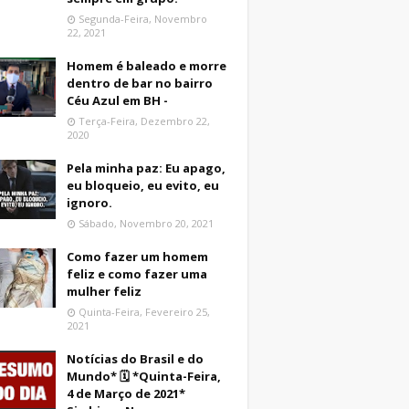
Segunda-Feira, Novembro
22, 2021
Homem é baleado e morre
dentro de bar no bairro
Céu Azul em BH -
Terça-Feira, Dezembro 22,
2020
Pela minha paz: Eu apago,
eu bloqueio, eu evito, eu
ignoro.
Sábado, Novembro 20, 2021
Como fazer um homem
feliz e como fazer uma
mulher feliz
Quinta-Feira, Fevereiro 25,
2021
Notícias do Brasil e do
Mundo* 🗓 *Quinta-Feira,
4 de Março de 2021*