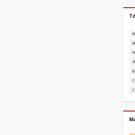
Tó
R
M
F
V
B
C
C
MA