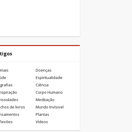
tigos
imais
Doenças
úde
Espiritualidade
grafias
Ciência
nspiração
Corpo Humano
riosidades
Meditação
chos de livros
Mundo Invísivel
nsamentos
Plantas
flexões
Vídeos