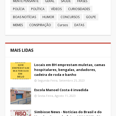
MENTE PENSANTE
GERAL
SAÚDE
FRASES
POLÍCIA
POLÍTICA
VÍDEOS
CURIOSIDADES
BOAS NOTÍCIAS
HUMOR
CONCURSOS
GOLPE
MEMES
CONSPIRAÇÃO
Cursos
DATAS
MAIS LIDAS
Locais em BH emprestam muletas, camas
hospitalares, bengalas, andadores,
cadeira de roda e banho
Segunda-Feira, Setembro 25, 2023
Escola Manoel Costa é invadida
Sexta-Feira, Agosto 11, 2023
Simbiose News - Notícias do Brasil e do