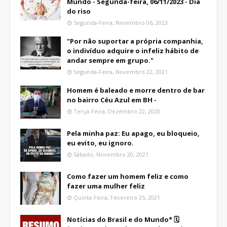
Mundo - Segunda-feira, 06/11/2023 - Dia
do riso
Segunda-Feira, Novembro 06, 2023
"Por não suportar a própria companhia,
o indivíduo adquire o infeliz hábito de
andar sempre em grupo."
Segunda-Feira, Novembro 22, 2021
Homem é baleado e morre dentro de bar
no bairro Céu Azul em BH -
Terça-Feira, Dezembro 22, 2020
Pela minha paz: Eu apago, eu bloqueio,
eu evito, eu ignoro.
Sábado, Novembro 20, 2021
Como fazer um homem feliz e como
fazer uma mulher feliz
Quinta-Feira, Fevereiro 25, 2021
Notícias do Brasil e do Mundo* 🗓